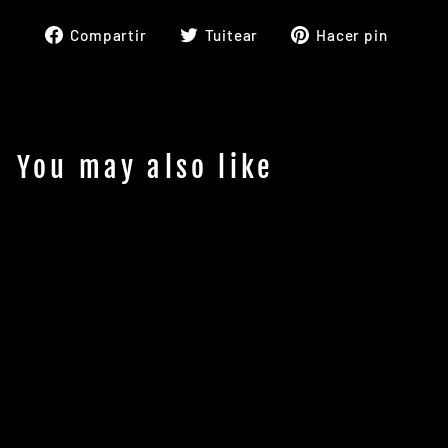
Compartir
Tuitear
Pinea
Compartir
Tuitear
Hacer pin
en
en
en
Facebook
Twitter
Pinte
You may also like
Rip Curl
Hotwire
Trucker Cap