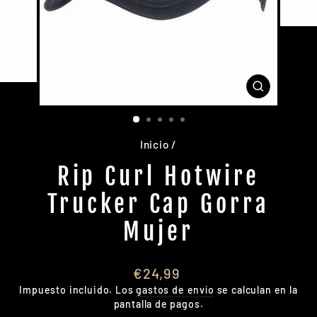
CERRAR
(ESC)
Inicio
/
Rip Curl Hotwire
Trucker Cap Gorra
Mujer
Precio
€24,99
habitual
Impuesto incluido. Los
gastos de envío
se calculan en la
pantalla de pagos.