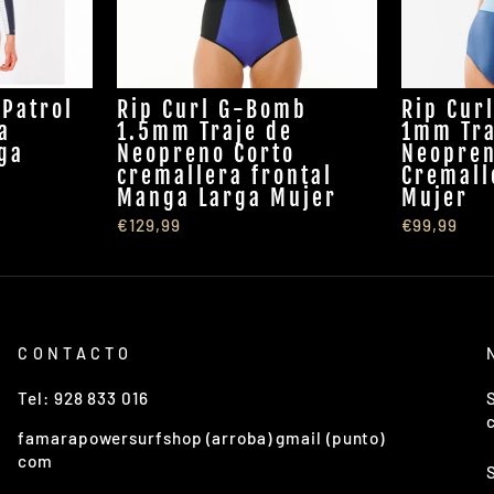
 Patrol
Rip Curl G-Bomb
Rip Cur
a
1.5mm Traje de
1mm Tra
ga
Neopreno Corto
Neopren
cremallera frontal
Cremall
Manga Larga Mujer
Mujer
€129,99
€99,99
CONTACTO
Tel: 928 833 016
famarapowersurfshop (arroba) gmail (punto)
com