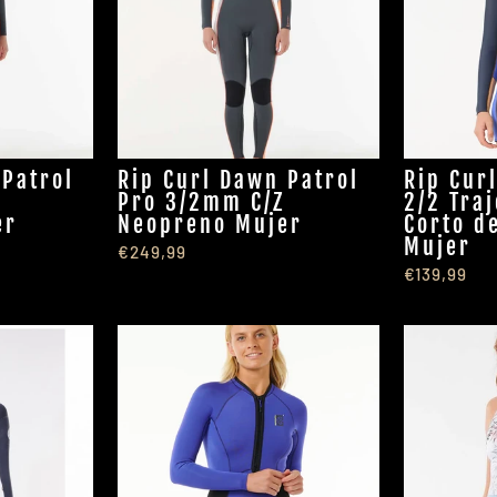
 Patrol
Rip Curl Dawn Patrol
Rip Cur
Z
Pro 3/2mm C/Z
2/2 Tra
er
Neopreno Mujer
Corto d
Mujer
€249,99
€139,99