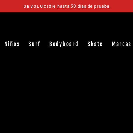
hasta 30 días de prueba
DEVOLUCIÓN
diapositivas
pausa
Niños
Surf
Bodyboard
Skate
Marcas