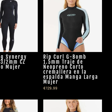
ng Synergy
Rip Curl G-Bomb
 3/2mm CZ
1.5mm Traje de
o Mujer
Neopreno Corto
cremallera en la
espalda Manga Larga
Mujer
€129,99