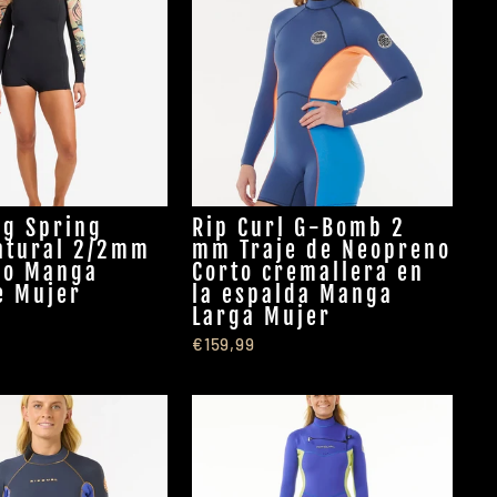
ng Spring
Rip Curl G-Bomb 2
atural 2/2mm
mm Traje de Neopreno
no Manga
Corto cremallera en
e Mujer
la espalda Manga
Larga Mujer
€159,99