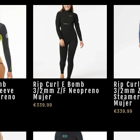
mb
Rip Curl E Bomb
Rip Cur
eeve
3/2mm Z/F Neopreno
3/2mm Z
preno
Mujer
Steamer
Mujer
€339,99
€339,99