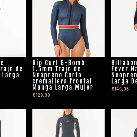
ge
Rip Curl G-Bomb
Billabo
Traje de
1.5mm Traje de
Fever N
 Larga
Neopreno Corto
Neopre
cremallera frontal
Larga D
Manga Larga Mujer
€149,95
€129,99