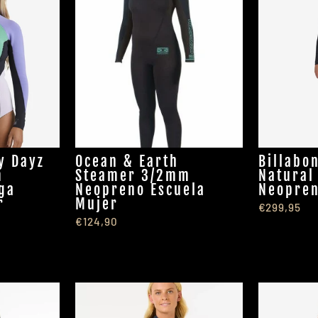
y Dayz
Ocean & Earth
Billabo
m
Steamer 3/2mm
Natural
ga
Neopreno Escuela
Neopren
r
Mujer
€299,95
€124,90