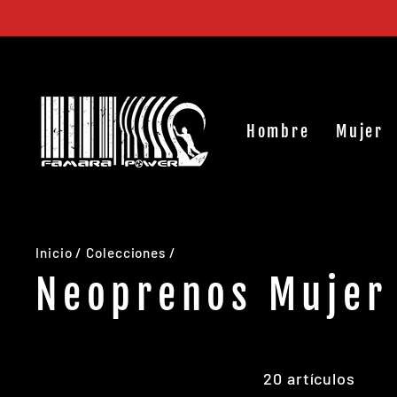
Ir
directamente
al
contenido
Hombre
Mujer
Inicio
/
Colecciones
/
Neoprenos Mujer
20 artículos