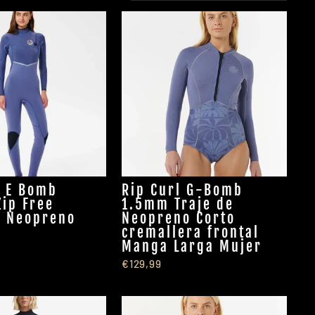
l E Bomb
Rip Curl G-Bomb
ip Free
1.5mm Traje de
 Neopreno
Neopreno Corto
cremallera frontal
Manga Larga Mujer
€129,99