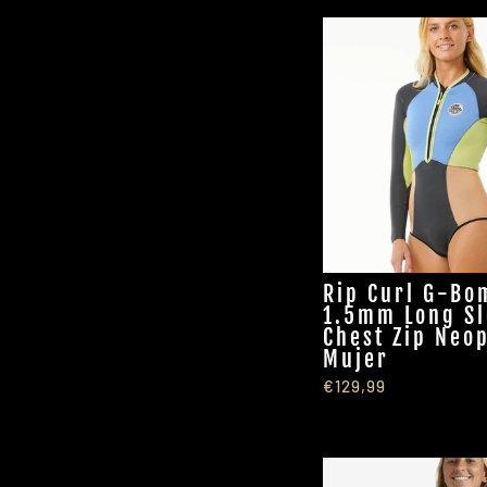
Rip Curl G-Bo
1.5mm Long Sl
Chest Zip Neo
Mujer
€129,99