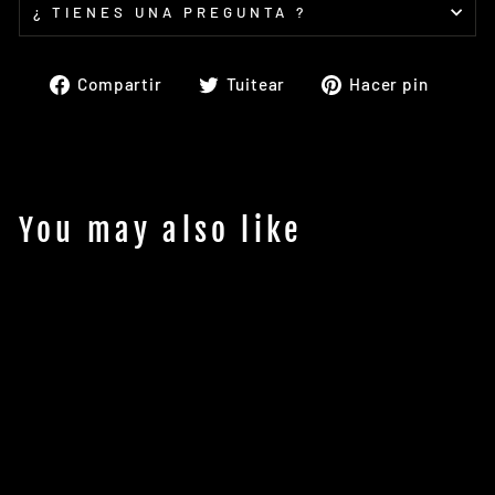
¿ TIENES UNA PREGUNTA ?
Compartir
Tuitear
Pinea
Compartir
Tuitear
Hacer pin
en
en
en
Facebook
Twitter
Pinte
You may also like
Quiksilver