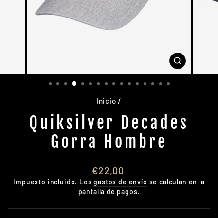
CERRAR
(ESC)
Inicio
/
Quiksilver Decades
Gorra Hombre
Precio
€22,00
habitual
Impuesto incluido. Los
gastos de envío
se calculan en la
pantalla de pagos.