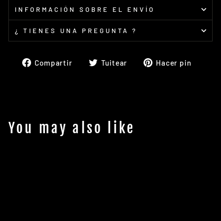
INFORMACIÓN SOBRE EL ENVÍO
¿ TIENES UNA PREGUNTA ?
Compartir
Tuitear
Pinea
Compartir
Tuitear
Hacer pin
en
en
en
Facebook
Twitter
Pinte
You may also like