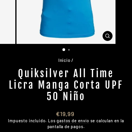
CERRAR
(ESC)
Inicio
/
Quiksilver All Time
Licra Manga Corta UPF
50 Niño
Precio
€19,99
habitual
Impuesto incluido. Los
gastos de envío
se calculan en la
pantalla de pagos.