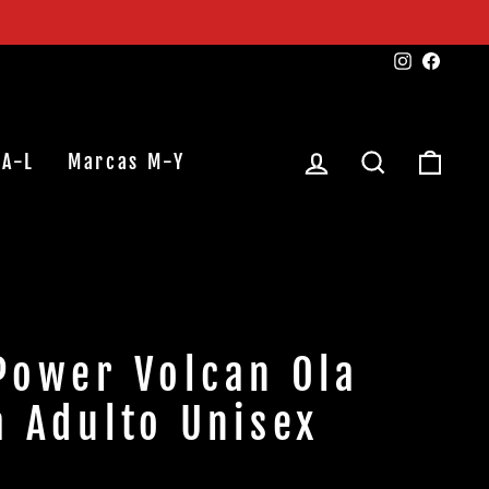
Instagra
Faceb
Ingresar
Buscar
Carr
 A-L
Marcas M-Y
Power Volcan Ola
a Adulto Unisex