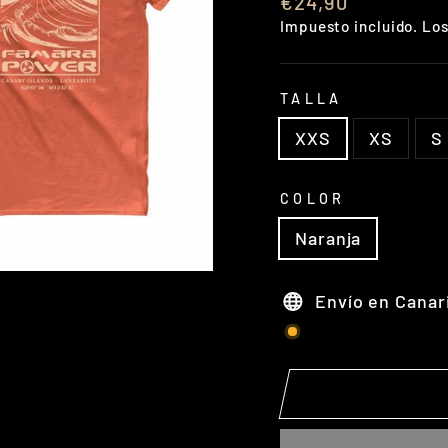
Precio
€24,90
habitual
Impuesto incluido. Lo
TALLA
XXS
XS
S
COLOR
Naranja
Envío en Canar