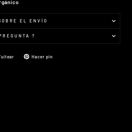
rgánico
SOBRE EL ENVÍO
 PREGUNTA ?
rtir
Tuitear
Pinear
Tuitear
Hacer pin
en
en
book
Twitter
Pinterest