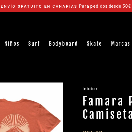
hasta 30 días de prueba
DEVOLUCIÓN
diapositivas
pausa
Niños
Surf
Bodyboard
Skate
Marcas
Inicio
/
Famara 
Camiset