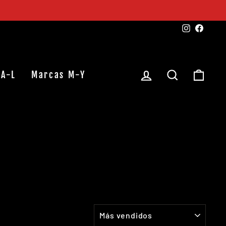
Instagra
Faceb
Ingresar
Buscar
Carr
 A-L
Marcas M-Y
ORDENAR