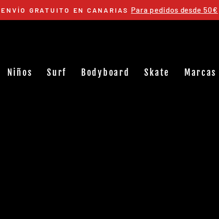
Para pedidos desde 50€
ENVÍO GRATUITO EN CANARIAS
diapositivas
pausa
Niños
Surf
Bodyboard
Skate
Marcas