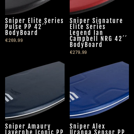
Sniper Elite Series
Sniper Signature
Pulse PP 42´´
Elite Series
BodyBoard
Legend Ian
Campbell NRG 42´´
€269,99
BodyBoard
€279,99
Sniper Amaury
Sniper Alex
Lavernhe Iconic PP
Uranga Sensor PP