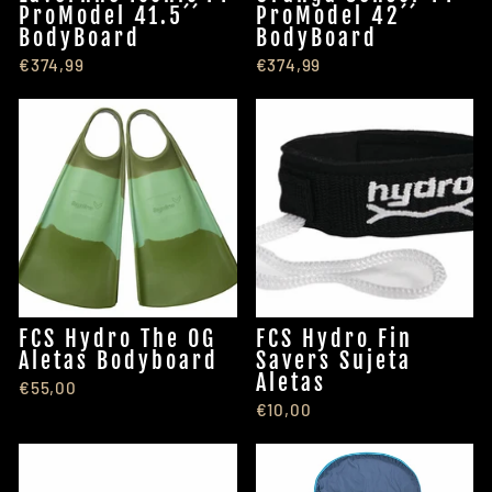
ProModel 41.5´´
ProModel 42´´
BodyBoard
BodyBoard
€374,99
€374,99
FCS Hydro The OG
FCS Hydro Fin
Aletas Bodyboard
Savers Sujeta
Aletas
€55,00
€10,00